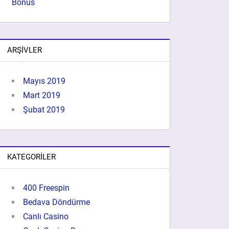
Bonus
ARŞIVLER
Mayıs 2019
Mart 2019
Şubat 2019
KATEGORILER
400 Freespin
Bedava Döndürme
Canlı Casino