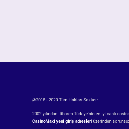
@2018 - 2020 Tüm Hakları Saklıdır.
2002 yılından itibaren Türkiye'nin en iyi canlı cas
CasinoMaxi yeni giriş adresleri
üzerinden sorunsuz 