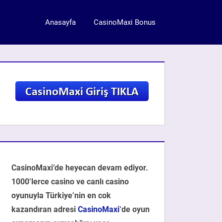
Anasayfa
CasinoMaxi Bonus
CasinoMaxi’de heyecan devam ediyor.
1000’lerce casino ve canlı casino
oyunuyla Türkiye’nin en cok
kazandıran adresi
CasinoMaxi
‘de oyun