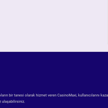
inoların bir tanesi olarak hizmet veren CasinoMaxi, kullanıcılarını k
ulaşabilirsiniz.