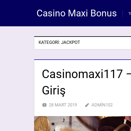
İçeriğe
Casino Maxi Bonus
geç
T
KATEGORI:
JACKPOT
Casinomaxi117 –
Giriş
28 MART 2019
ADMIN102