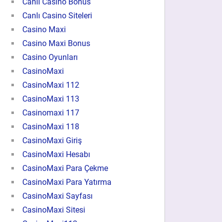
Canlı Casino Bonus
Canlı Casino Siteleri
Casino Maxi
Casino Maxi Bonus
Casino Oyunları
CasinoMaxi
CasinoMaxi 112
CasinoMaxi 113
Casinomaxi 117
CasinoMaxi 118
CasinoMaxi Giriş
CasinoMaxi Hesabı
CasinoMaxi Para Çekme
CasinoMaxi Para Yatırma
CasinoMaxi Sayfası
CasinoMaxi Sitesi