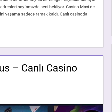
dresleri sayfamızda seni bekliyor. Casino Maxi de
fini yaşama sadece ramak kaldı. Canlı casinoda
us – Canlı Casino