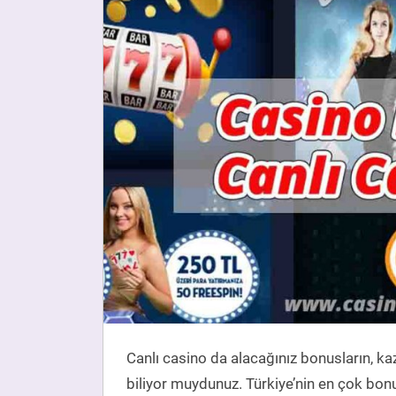
Canlı casino da alacağınız bonusların, k
biliyor muydunuz. Türkiye’nin en çok bonu