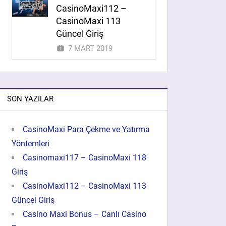
CasinoMaxi112 –
CasinoMaxi 113
Güncel Giriş
7 MART 2019
SON YAZILAR
CasinoMaxi Para Çekme ve Yatırma
Yöntemleri
Casinomaxi117 – CasinoMaxi 118
Giriş
CasinoMaxi112 – CasinoMaxi 113
Güncel Giriş
Casino Maxi Bonus – Canlı Casino