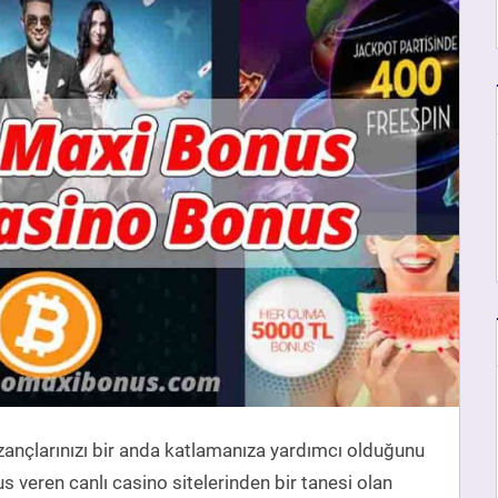
azançlarınızı bir anda katlamanıza yardımcı olduğunu
s veren canlı casino sitelerinden bir tanesi olan