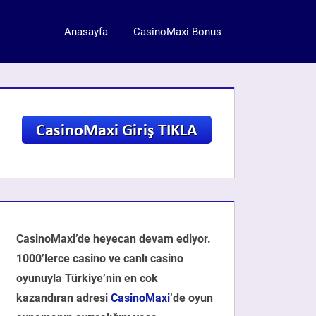
Anasayfa
CasinoMaxi Bonus
CasinoMaxi’de heyecan devam ediyor.
1000’lerce casino ve canlı casino
oyunuyla Türkiye’nin en cok
kazandıran adresi
CasinoMaxi
‘de oyun