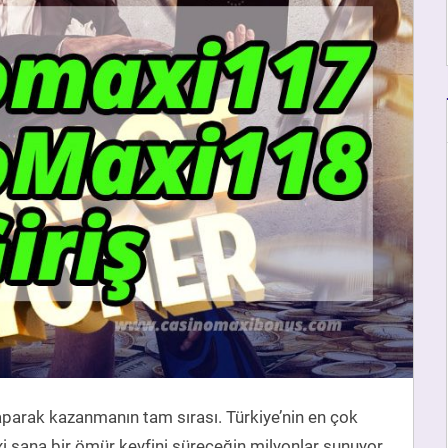
yaparak kazanmanın tam sırası. Türkiye’nin en çok
i sana bir ömür keyfini süreceğin milyonlar sunuyor.