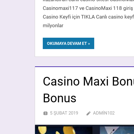
Casinomaxi117 ve CasinoMaxi 118 giriş a
Casino Keyfi için TIKLA Canlı casino key
milyonlar
OKUMAYA DEVAM ET
Casino Maxi Bon
Bonus
5 ŞUBAT 2019
ADMIN102