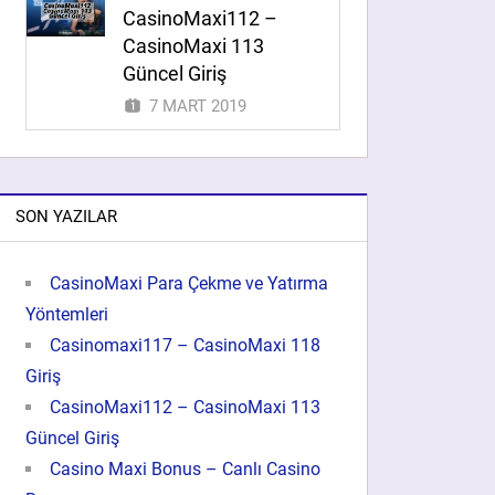
CasinoMaxi112 –
CasinoMaxi 113
Güncel Giriş
7 MART 2019
SON YAZILAR
CasinoMaxi Para Çekme ve Yatırma
Yöntemleri
Casinomaxi117 – CasinoMaxi 118
Giriş
CasinoMaxi112 – CasinoMaxi 113
Güncel Giriş
Casino Maxi Bonus – Canlı Casino