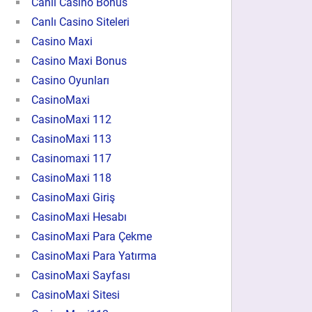
Canlı Casino Bonus
Canlı Casino Siteleri
Casino Maxi
Casino Maxi Bonus
Casino Oyunları
CasinoMaxi
CasinoMaxi 112
CasinoMaxi 113
Casinomaxi 117
CasinoMaxi 118
CasinoMaxi Giriş
CasinoMaxi Hesabı
CasinoMaxi Para Çekme
CasinoMaxi Para Yatırma
CasinoMaxi Sayfası
CasinoMaxi Sitesi