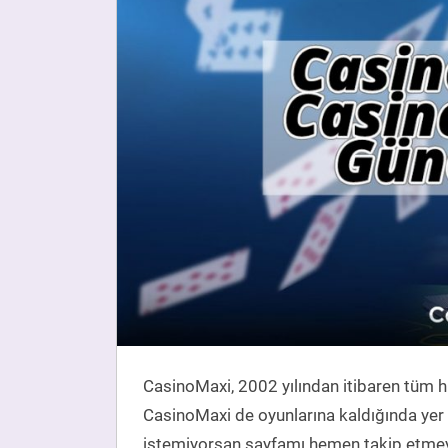
CasinoMaxi, 2002 yılından itibaren tüm hı
CasinoMaxi de oyunlarına kaldığında yer 
istemiyorsan sayfamı hemen takip etme