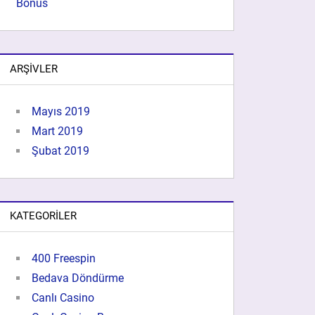
Bonus
ARŞIVLER
Mayıs 2019
Mart 2019
Şubat 2019
KATEGORILER
400 Freespin
Bedava Döndürme
Canlı Casino