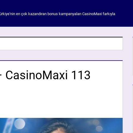
ürkiye'nin en çok kazandıran bonus kampanyaları CasinoMaxi farkıyla
 CasinoMaxi 113