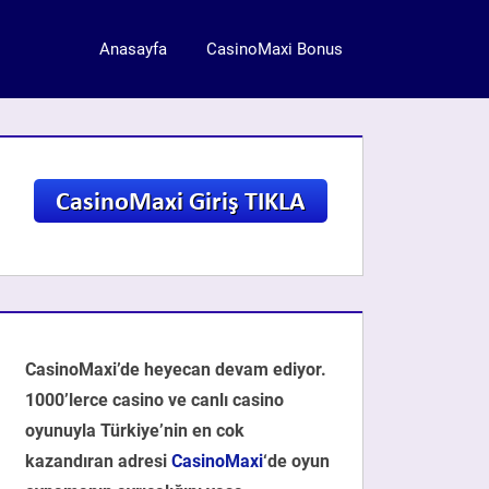
Anasayfa
CasinoMaxi Bonus
CasinoMaxi’de heyecan devam ediyor.
1000’lerce casino ve canlı casino
oyunuyla Türkiye’nin en cok
kazandıran adresi
CasinoMaxi
‘de oyun