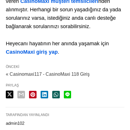
veren
CasinoMaxi müşteri temsilcileri
nden
alınmıştır. Herhangi bir sorun yaşadığınız da yada
sorularınız varsa, istediğiniz anda canlı desteğe
bağlanarak sorularınızı sorabilirsiniz.
Heyecanı hayatının her anında yaşamak için
CasinoMaxi giriş yap
.
ÖNCEKI
« Casinomaxi117 - CasinoMaxi 118 Giriş
PAYLAŞ
TARAFINDAN YAYINLANDI
admin102