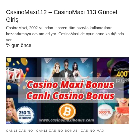
CasinoMaxi112 – CasinoMaxi 113 Güncel
Giriş
CasinoMaxi, 2002 yılından itibaren tüm hızıyla kullanıcılarını
kazandırmaya devam ediyor. CasinoMaxi de oyunlarına kaldığında
yer…
% gün önce
CANLI CASINO
CANLI CASINO BONUS
CASINO MAXI