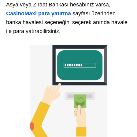
Asya veya Ziraat Bankası hesabınız varsa,
CasinoMaxi para yatırma
sayfası üzerinden
banka havalesi seçeneğini seçerek anında havale
ile para yatırabilirsiniz.