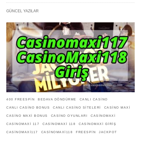
GÜNCEL YAZILAR
400 FREESPIN
BEDAVA DÖNDÜRME
CANLI CASINO
CANLI CASINO BONUS
CANLI CASINO SITELERI
CASINO MAXI
CASINO MAXI BONUS
CASINO OYUNLARI
CASINOMAXI
CASINOMAXI 117
CASINOMAXI 118
CASINOMAXI GIRIŞ
CASINOMAXI117
CASINOMAXI118
FREESPIN
JACKPOT