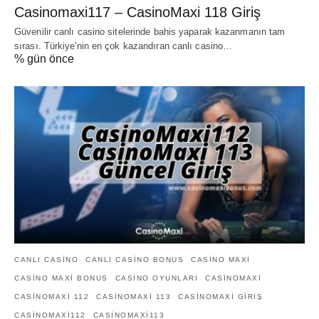
Casinomaxi117 – CasinoMaxi 118 Giriş
Güvenilir canlı casino sitelerinde bahis yaparak kazanmanın tam
sırası. Türkiye'nin en çok kazandıran canlı casino…
% gün önce
CANLI CASINO
CANLI CASINO BONUS
CASINO MAXI
CASINO MAXI BONUS
CASINO OYUNLARI
CASINOMAXI
CASINOMAXI 112
CASINOMAXI 113
CASINOMAXI GIRIŞ
CASINOMAXI112
CASINOMAXI113