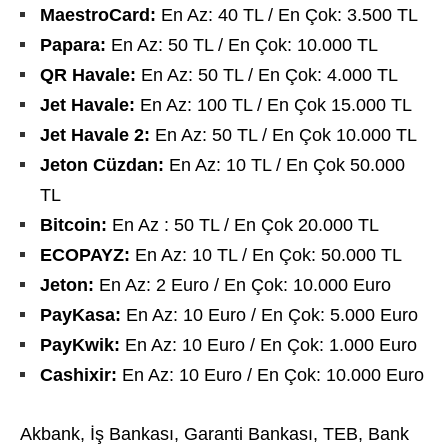
MaestroCard:
En Az: 40 TL / En Çok: 3.500 TL
Papara:
En Az: 50 TL / En Çok: 10.000 TL
QR Havale:
En Az: 50 TL / En Çok: 4.000 TL
Jet Havale:
En Az: 100 TL / En Çok 15.000 TL
Jet Havale 2:
En Az: 50 TL / En Çok 10.000 TL
Jeton Cüzdan:
En Az: 10 TL / En Çok 50.000
TL
Bitcoin:
En Az : 50 TL / En Çok 20.000 TL
ECOPAYZ:
En Az: 10 TL / En Çok: 50.000 TL
Jeton:
En Az: 2 Euro / En Çok: 10.000 Euro
PayKasa:
En Az: 10 Euro / En Çok: 5.000 Euro
PayKwik:
En Az: 10 Euro / En Çok: 1.000 Euro
Cashixir:
En Az: 10 Euro / En Çok: 10.000 Euro
Akbank, İş Bankası, Garanti Bankası, TEB, Bank