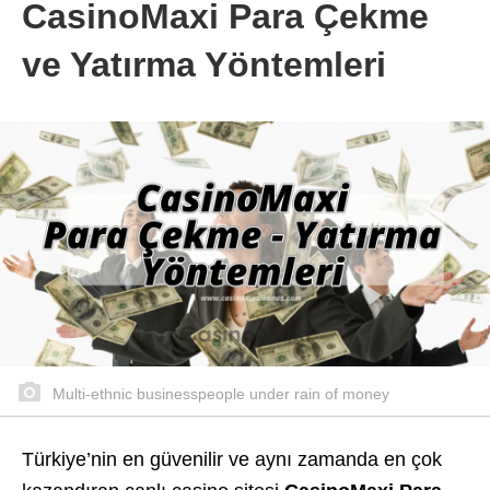
CasinoMaxi Para Çekme
ve Yatırma Yöntemleri
Multi-ethnic businesspeople under rain of money
Türkiye’nin en güvenilir ve aynı zamanda en çok